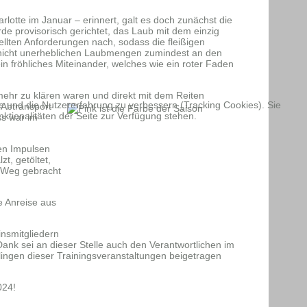
rlotte im Januar – erinnert, galt es doch zunächst die
e provisorisch gerichtet, das Laub mit dem einzig
llten Anforderungen nach, sodass die fleißigen
 nicht unerheblichen Laubmengen zumindest an den
n fröhliches Miteinander, welches wie ein roter Faden
 mehr zu klären waren und direkt mit dem Reiten
te und die Nutzererfahrung zu verbessern (Tracking Cookies). Sie
Abtransport
ktionalitäten der Seite zur Verfügung stehen.
ss war im
ten Impulsen
t, getöltet,
n Weg gebracht
e Anreise aus
insmitgliedern
Dank sei an dieser Stelle auch den Verantwortlichen im
lingen dieser Trainingsveranstaltungen beigetragen
024!