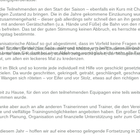
 die Teilnehmenden an den Start der Saison – ebenfalls ein Kurs mit Cha
tigen Zustand zu bringen. Die in die Jahre gekommene Einzäunung wurd
sammengeharkt – dieser gab allerdings sehr schnell den an ihn geste
h mit anderen Gerätschaften (u.a. Hände und Füße) die Bahn von den
befreiten. Das tat der guten Stimmung keinen Abbruch, es herrschte ei
gstag bestimmte.
rganisatorische Ablauf so gut abgestimmt, dass im Vorfeld keine Fragen
ell für den Betrieb der Seite, während andere uns helfen, diese Websi
e. Stühle (für die
Zuschauenden) und Mistboys (zum Einsammeln und 
 beachten Sie, dass bei einer Ablehnung womöglich nicht mehr alle Fun
der für sein/e Ross/Rösser) standen zeitgerecht bereit; der Mittagsimbi
, um allen ein leckeres Mal zu kredenzen.
 im Blick und so konnte jede individuell mit Hilfe von geschickt gesetz
elen. Da wurde geschritten, gekringelt, getrabt, geschlängelt, geschnalz
e Wangen sich röteten – vor Eifer und vor Stolz, etwas auf den richtige
eit zu Hause, für den von den teilnehmenden Equipagen eine teils weit
nommen wurde.
anke aber auch an alle anderen Trainerinnen und Trainer, die den Vere
lle und vielfältige Trainingsmöglichkeiten angeboten haben. Ein großer 
durch Planung, Organisation und finanzielle Unterstützung sehr zum Ge
 diesem Jahr – hoffen wir auf eine ebenso gelingende Fortsetzung in 2