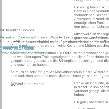
Ein wenig fühlten sich
Bahn in einen vernünf
vorhandenen Rechen zu
Amazonen letztendlic
neuralgischen Punkten 
den gesamten Lehrgan
Wir benutzen Cookies
Mittlerweile ist der o
Wir nutzen Cookies auf unserer Website. Einige von ihnen sind essenzi
gestartet werden konnt
können selbst entscheiden, ob Sie die Cookies zulassen möchten. Bitte
der Hinterlassenschaften unserer geliebten Vierbeiner – bitte je
Vorfeld geklärt und es wurden keine Kosten und Mühen gescheut
Akzeptieren
Ablehnen
Weitere Informationen
|
Impressum
Charlotte hatte wieder einmal alle Pferd-Reiterkombinationen gut
und wohlüberlegten Trainingsaufgaben deutliche Fortschritte erzi
galoppiert und gepasst, bis die Brillengläser beschlugen und di
und geschafft zu haben.
So muss es sein! Ein großer Motivationsschub für die Winterarb
dem südlichen und nördlichen Niedersachsen gern in Kauf ge
Danke an Charlotte, d
in dieser Saison so to
Vorstand gesagt, die 
haben.
Ein guter Abschluss in