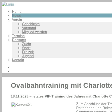
Home
News
Verein
Geschichte
Vorstand
Mitglied werden
Termine
Ressorts
Zucht
Sport
Freizeit
Jugend
Kontakt
Ovalbahntraining mit Charlott
18.11.2023 – letztes VIP-Training des Jahres mit Charlotte 
Zum Abschluss der Tr
Reiterinnen und Reiter
Gangarten unserer Lie