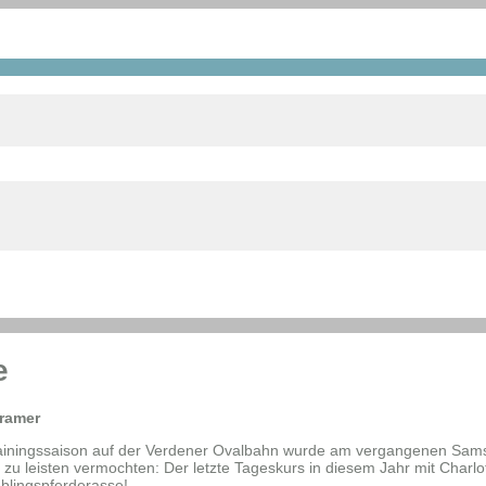
e
Cramer
ainingssaison auf der Verdener Ovalbahn wurde am vergangenen Sams
 zu leisten vermochten: Der letzte Tageskurs in diesem Jahr mit Charlo
blingspferderasse!