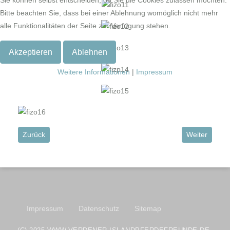
Bitte beachten Sie, dass bei einer Ablehnung womöglich nicht mehr
alle Funktionalitäten der Seite zur Verfügung stehen.
Akzeptieren
Ablehnen
Weitere Informationen
|
Impressum
Vorheriger Beitrag: Ausschreibung und Zeitplan OSI & LVM
Nächster Beit
Zurück
Weiter
Impressum
Datenschutz
Sitemap